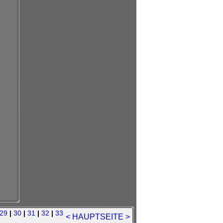
29
|
30
|
31
|
32
|
33
<
HAUPTSEITE
>