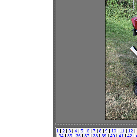
1
|
2
|
3
|
4
|
5
|
6
|
7
|
8
|
9
|
10
|
11
|
12
|
|
34
|
35
|
36
|
37
|
38
|
39
|
40
|
41
|
42
|