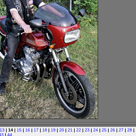
13
| 14 |
15
|
16
|
17
|
18
|
19
|
20
|
21
|
22
|
23
|
24
|
25
|
26
|
27
|
28
|
43
|
44