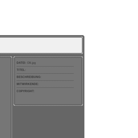
DATEI:
Olli.jpg
TITEL:
BESCHREIBUNG:
MITWIRKENDE:
COPYRIGHT: